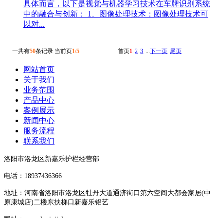
具体而言，以下是视觉与机器学习技术在车牌识别系统
中的融合与创新： 1、图像处理技术：图像处理技术可
以对...
一共有
50
条记录 当前页
1/5
首页
1
2
3
...
下一页
尾页
网站首页
关于我们
业务范围
产品中心
案例展示
新闻中心
服务流程
联系我们
洛阳市洛龙区新嘉乐护栏经营部
电话：18937436366
地址：河南省洛阳市洛龙区牡丹大道通济街口第六空间大都会家居(中
原康城店)二楼东扶梯口新嘉乐铝艺