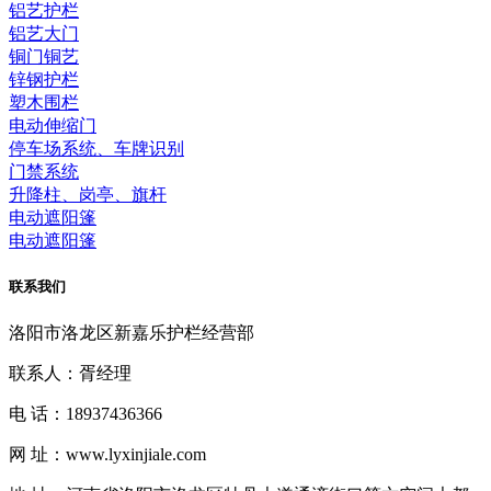
铝艺护栏
铝艺大门
铜门铜艺
锌钢护栏
塑木围栏
电动伸缩门
停车场系统、车牌识别
门禁系统
升降柱、岗亭、旗杆
电动遮阳篷
电动遮阳篷
联系我们
洛阳市洛龙区新嘉乐护栏经营部
联系人：胥经理
电 话：18937436366
网 址：www.lyxinjiale.com